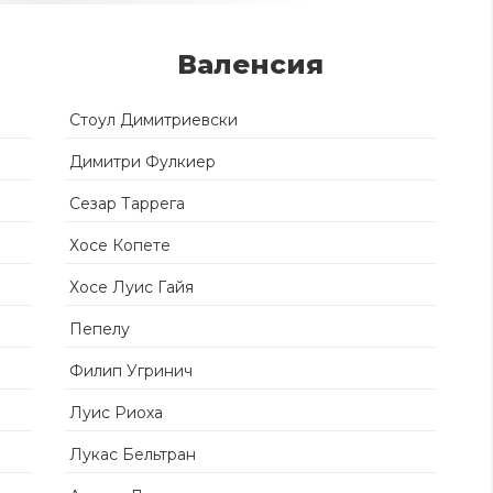
Валенсия
Стоул Димитриевски
Димитри Фулкиер
Сезар Таррега
Хосе Копете
Хосе Луис Гайя
Пепелу
Филип Угринич
Луис Риоха
Лукас Бельтран