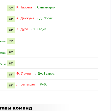
К. Таррега
→
Сантамария
30'
А. Данжума
→
Д. Лопес
61'
Х. Дуро
→
У. Садик
61'
нми
72'
анца
86'
оста
86'
Ф. Угринич
→
Дж. Гуэрра
87'
Л. Бельтран
→
Рубо
87'
тавы команд