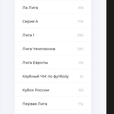
Ла Лига
618
Серия А
778
Лига 1
389
Лига Чемпионов
290
Лига Европы
156
Клубный ЧМ по футболу
62
Кубок России
195
Первая Лига
752