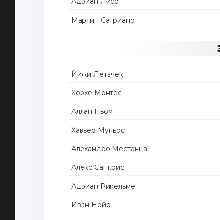
Адриан Лисо
Мартин Сатриано
Йижи Летачек
Хорхе Монтес
Аллан Ньом
Хавьер Муньос
Алехандро Местанца
Алекс Санкрис
Адриан Рикельме
Иван Нейо