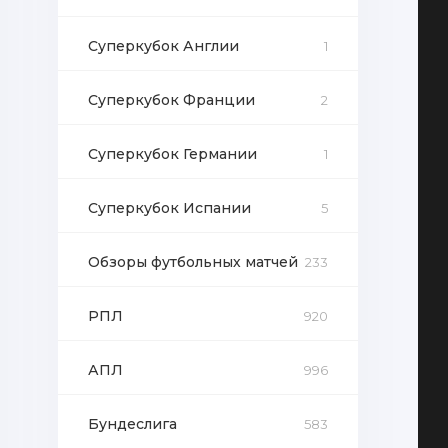
Суперкубок Англии
1
Суперкубок Франции
2
Суперкубок Германии
1
Суперкубок Испании
5
Обзоры футбольных матчей
233
РПЛ
920
АПЛ
996
Бундеслига
583