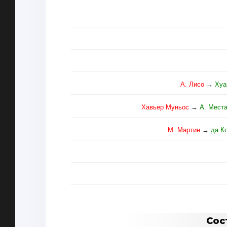
А. Лисо
→
Хуа
Хавьер Муньос
→
А. Мест
М. Мартин
→
да К
Сос