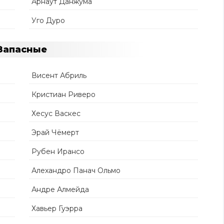
Арнаут Данжума
Уго Дуро
Запасные
Висент Абриль
Кристиан Риверо
Хесус Васкес
Эрай Чёмерт
Рубен Ирансо
Алехандро Панач Ольмо
Андре Алмейда
Хавьер Гуэрра