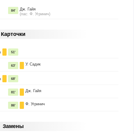
Дж. Гайя
84'
(пас: Ф. Угринич)
Карточки
е
51'
У. Садик
63'
о
68'
Дж. Гайя
81'
Ф. Угринич
86'
Замены