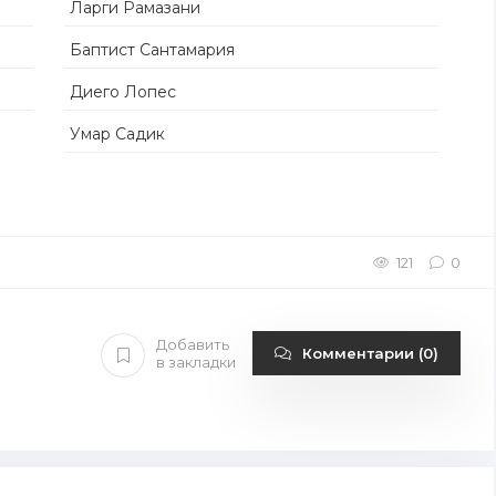
Ларги Рамазани
Баптист Сантамария
Диего Лопес
Умар Садик
121
0
Добавить
Комментарии (0)
в закладки