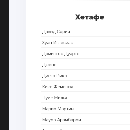
Хетафе
Давид Сория
Хуан Иглесиас
Домингос Дуарте
Джене
Диего Рико
Кико Фемения
Луис Милья
Марио Мартин
Мауро Арамбарри