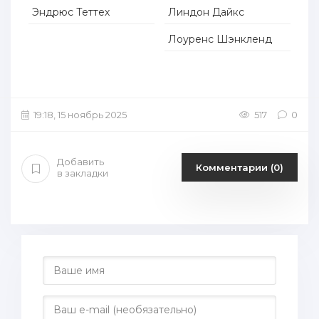
Эндрюс Теттех
Линдон Дайкс
Лоуренс Шэнкленд
19:18, 15 ноябрь 2025
517
0
Добавить
Комментарии (0)
в закладки