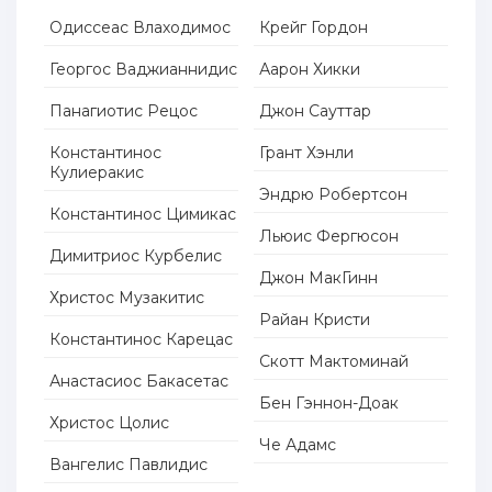
Одиссеас Влаходимос
Крейг Гордон
Георгос Ваджианнидис
Аарон Хикки
Панагиотис Рецос
Джон Сауттар
Константинос
Грант Хэнли
Кулиеракис
Эндрю Робертсон
Константинос Цимикас
Льюис Фергюсон
Димитриос Курбелис
Джон МакГинн
Христос Музакитис
Райан Кристи
Константинос Карецас
Скотт Мактоминай
Анастасиос Бакасетас
Бен Гэннон-Доак
Христос Цолис
Че Адамс
Вангелис Павлидис