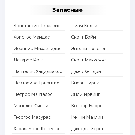
Запасные
Константин Тзолакис
Лиам Келли
Христос Мандас
Скотт Бэйн
Иоаннис Михаилидис
Энтони Ролстон
Лазарос Рота
Скотт Маккенна
Пантелис Хацидиакос
Джек Хендри
Нектариос Триантис
Киран Тирни
Петрос Манталос
Энди Ирвинг
Манолис Сиопис
Коннор Баррон
Георгос Масурас
Кенни Маклин
Харалампос Костулас
Джордж Хёрст