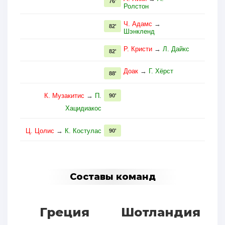
76'
Ролстон
Ч. Адамс
→
82'
Шэнкленд
Р. Кристи
→
Л. Дайкс
82'
Доак
→
Г. Хёрст
88'
К. Музакитис
→
П.
90'
Хацидиакос
Ц. Цолис
→
К. Костулас
90'
Составы команд
Греция
Шотландия