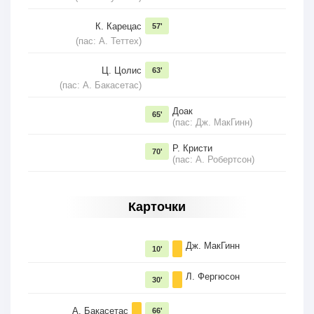
К. Карецас
57'
(пас: А. Теттех)
Ц. Цолис
63'
(пас: А. Бакасетас)
Доак
65'
(пас: Дж. МакГинн)
Р. Кристи
70'
(пас: А. Робертсон)
Карточки
Дж. МакГинн
10'
Л. Фергюсон
30'
А. Бакасетас
66'