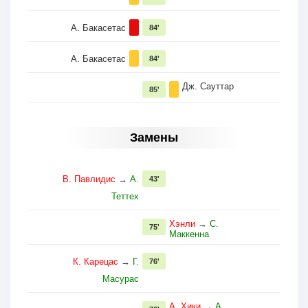
А. Бакасетас
84'
А. Бакасетас
84'
Дж. Сауттар
85'
Замены
В. Павлидис
→
А.
43'
Теттех
Хэнли
→
С.
75'
Маккенна
К. Карецас
→
Г.
76'
Масурас
А. Хики
→
А.