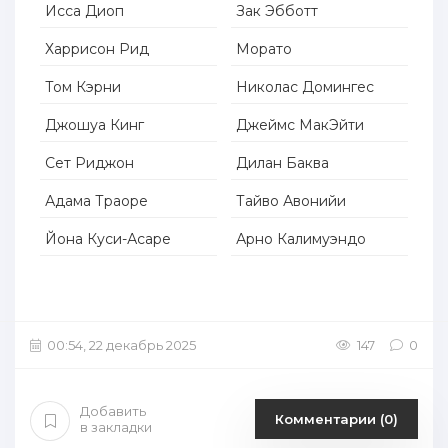
Исса Диоп
Зак Эбботт
Харрисон Рид
Морато
Том Кэрни
Николас Домингес
Джошуа Кинг
Джеймс МакЭйти
Сет Риджон
Дилан Баква
Адама Траоре
Тайво Авонийи
Йона Куси-Асаре
Арно Калимуэндо
00:54, 22 декабрь 2025
147
0
Добавить
Комментарии (0)
в закладки