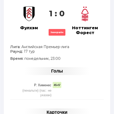
1 : 0
Фулхэм
Ноттингем
Форест
Завершён
Лига:
Английская Премьер-лига
Раунд:
17 тур
Время:
понедельник, 23:00
Голы
Р. Хименес
45+5'
(пенальти) (пас: не
указан)
Карточки