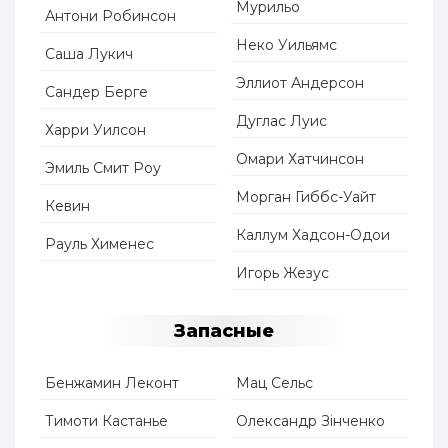
Мурильо
Антони Робинсон
Неко Уильямс
Саша Лукич
Эллиот Андерсон
Сандер Берге
Дуглас Луис
Харри Уилсон
Омари Хатчинсон
Эмиль Смит Роу
Морган Гиббс-Уайт
Кевин
Каллум Хадсон-Одои
Рауль Хименес
Игорь Жезус
Запасные
Бенжамин Леконт
Мац Сельс
Тимоти Кастанье
Олександр Зінченко