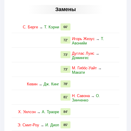
Замены
С. Берге
→
Т. Кэрни
66'
Игорь Жезус
→
Т.
72'
Авонийи
Дуглас Луис
→
73'
Домингес
М. Гиббс-Уайт
→
73'
Макати
Кевин
→
Дж. Кинг
78'
Н. Савона
→
О.
81'
Зинченко
Х. Уилсон
→
А. Траоре
84'
Э. Смит-Роу
→
И. Диоп
85'