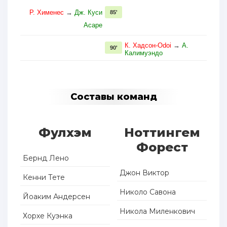
Р. Хименес
→
Дж. Куси
85'
Асаре
К. Хадсон-Оdoi
→
А.
90'
Калимуэндо
Составы команд
Фулхэм
Ноттингем
Форест
Бернд Лено
Джон Виктор
Кенни Тете
Николо Савона
Йоаким Андерсен
Никола Миленкович
Хорхе Куэнка