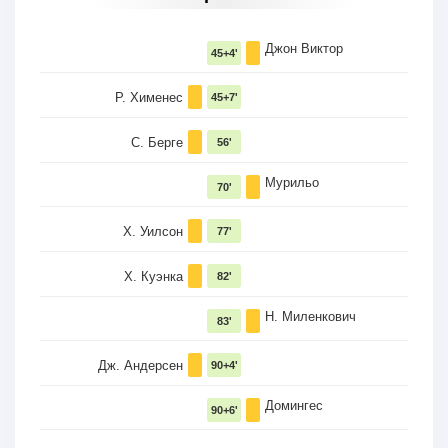
Джон Виктор
45+4'
Р. Хименес
45+7'
С. Берге
56'
Мурильо
70'
Х. Уилсон
77'
Х. Куэнка
82'
Н. Миленкович
83'
Дж. Андерсен
90+4'
Домингес
90+6'