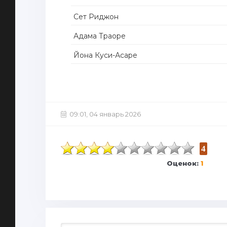
Сет Риджон
Адама Траоре
Йона Куси-Асаре
09:01, 04 январь 2026
4
Оценок:
1