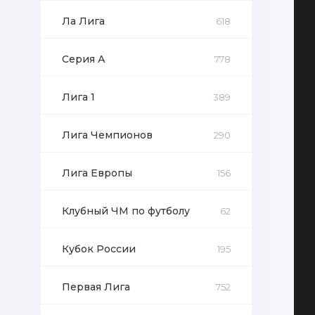
Ла Лига
618
Серия А
778
Лига 1
389
Лига Чемпионов
290
Лига Европы
156
Клубный ЧМ по футболу
62
Кубок России
195
Первая Лига
752