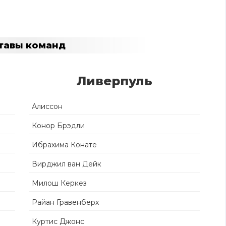
тавы команд
Ливерпуль
Алиссон
Конор Брэдли
Ибрахима Конате
Вирджил ван Дейк
Милош Керкез
Райан Гравенберх
Куртис Джонс