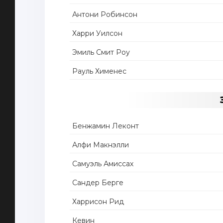
Антони Робинсон
Харри Уилсон
Эмиль Смит Роу
Рауль Хименес
Бенжамин Леконт
Алфи Макнэлли
Самуэль Амиссах
Сандер Берге
Харрисон Рид
Кевин