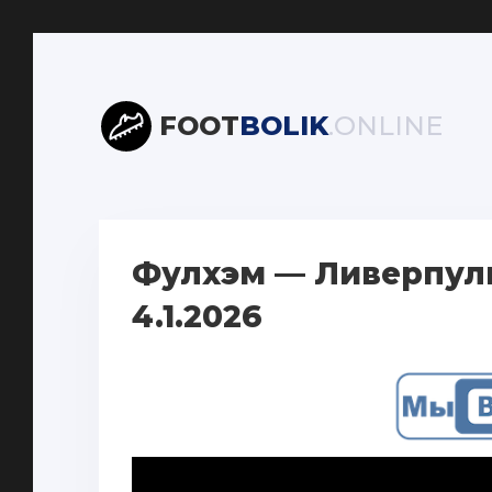
FOOT
BOLIK
.ONLINE
Фулхэм — Ливерпуль
4.1.2026