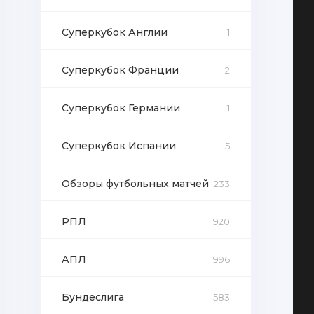
Суперкубок Англии
1
Суперкубок Франции
2
Суперкубок Германии
1
Суперкубок Испании
5
Обзоры футбольных матчей
233
РПЛ
920
АПЛ
996
Бундеслига
583