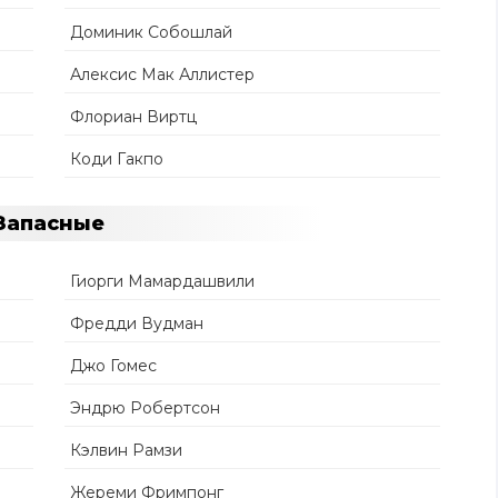
Доминик Собошлай
Алексис Мак Аллистер
Флориан Виртц
Коди Гакпо
Запасные
Гиорги Мамардашвили
Фредди Вудман
Джо Гомес
Эндрю Робертсон
Кэлвин Рамзи
Жереми Фримпонг