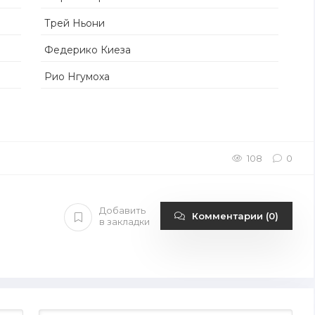
Трей Ньони
Федерико Киеза
Рио Нгумоха
108
0
Добавить
Комментарии (0)
в закладки