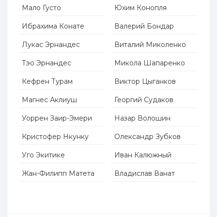
Мало Густо
Юхим Конопля
Ибрахима Конате
Валерий Бондар
Лукас Эрнандес
Виталий Миколенко
Тэо Эрнандес
Микола Шапаренко
Кефрен Турам
Виктор Цыганков
Магнес Аклиуш
Георгий Судаков
Уоррен Заир-Эмери
Назар Волошин
Кристофер Нкунку
Олександр Зубков
Уго Экитике
Иван Калюжный
Жан-Филипп Матета
Владислав Ванат