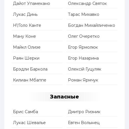
Дайот Упамекано
Олександр Святок
Лукас Динь
Тарас Михавко
Н\'Голо Канте
Богдан Михайличенко
Ману Коне
Олег Очеретко
Майкл Олизе
Егор Ярмолюк
Раян Шерки
Егор Назарина
Брэдли Баркола
Олексій Гуцуляк
Килиан Мбаппе
Роман Ярмчук
Запасные
Брис Самба
Дмитро Ризник
Лукас Шевалье
Евген Волынец