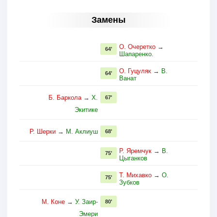
Замены
О. Очеретко
→
64'
Шапаренко.
О. Гуцуляк
→
В.
64'
Ванат
Б. Баркола
→
Х.
67'
Экитике
Р. Шерки
→
М. Аклиуш
68'
Р. Яремчук
→
В.
75'
Цыганков
Т. Михавко
→
О.
75'
Зубков
М. Коне
→
У. Заир-
80'
Эмери