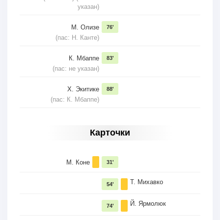
указан)
М. Олизе
76'
(пас: Н. Канте)
К. Мбаппе
83'
(пас: не указан)
Х. Экитике
88'
(пас: К. Мбаппе)
Карточки
М. Коне
31'
Т. Михавко
54'
Й. Ярмолюк
74'