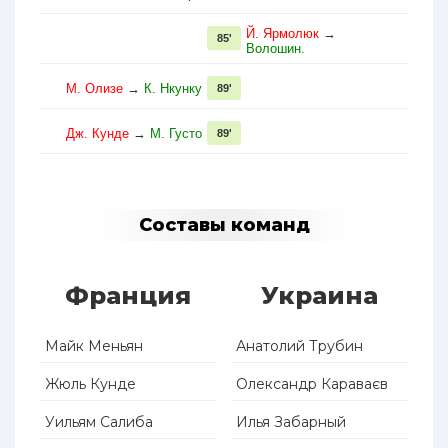
Й. Ярмолюк
→
85'
Волошин.
М. Олизе
→
К. Нкунку
89'
Дж. Кунде
→
М. Густо
89'
Составы команд
Франция
Украина
Майк Меньян
Анатолий Трубин
Жюль Кунде
Олександр Караваєв
Уильям Салиба
Илья Забарный