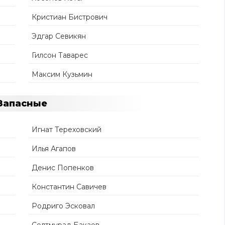
Кристиан Бистрович
Эдгар Севикян
Гилсон Таварес
Максим Кузьмин
Запасные
Игнат Тереховский
Илья Агапов
Денис Попенков
Константин Савичев
Родриго Эсковал
Солтмурад Бакаев