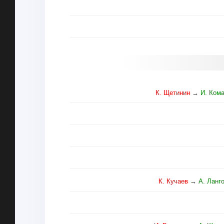
К. Щетинин
→
И. Ком
К. Кучаев
→
А. Ланг