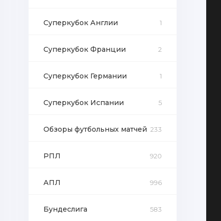
Суперкубок Англии
1
Суперкубок Франции
2
Суперкубок Германии
1
Суперкубок Испании
5
Обзоры футбольных матчей
233
РПЛ
920
АПЛ
996
Бундеслига
583