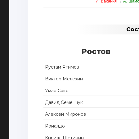
И. Вахания
→
А. Шам
Сос
Ростов
Рустам Ятимов
Виктор Мелехин
Умар Сако
Давид Семенчук
Алексей Миронов
Роналдо
Кирилл Щетинин