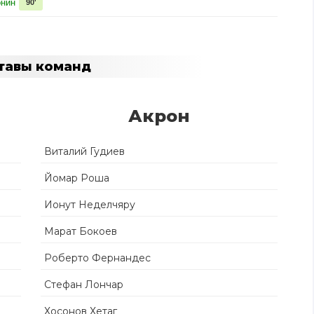
онин
90'
тавы команд
Акрон
Виталий Гудиев
Йомар Роша
Ионут Неделчяру
Марат Бокоев
Роберто Фернандес
Стефан Лончар
Хосонов Хетаг