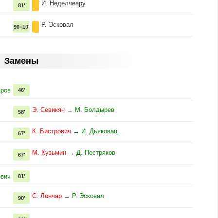
И. Неделчеару
81'
Р. Эсковал
90+10'
Замены
аров
46'
Э. Севикян
→
М. Болдырев
58'
К. Бистрович
→
И. Дьяковац
67'
М. Кузьмин
→
Д. Пестряков
67'
oвич
81'
С. Лончар
→
Р. Эсковал
90'