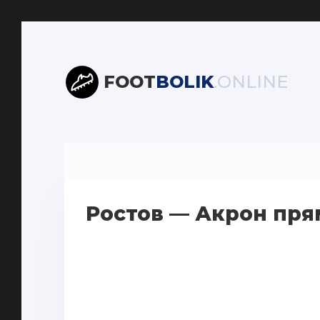
FOOT
BOLIK
.ONLINE
Ростов — Акрон прям