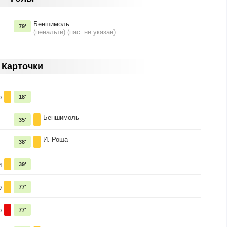
Беншимоль
79'
(пенальти) (пас: не указан)
Карточки
о
18'
Беншимоль
35'
И. Роша
38'
и
39'
о
77'
о
77'