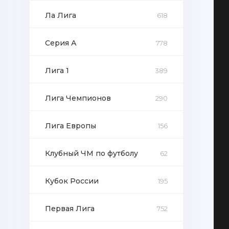
Ла Лига
618
Серия А
778
Лига 1
389
Лига Чемпионов
290
Лига Европы
156
Клубный ЧМ по футболу
62
Кубок России
195
Первая Лига
752