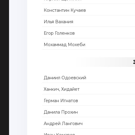
Константин Кучаев
Илья Вахания
Егор Голенков
Мохаммад Мохеби
Даниил Одоевский
Ханкич, Хидайет
Герман Игнатов
Данила Прохин
Андрей Лангович
Иван Комаров