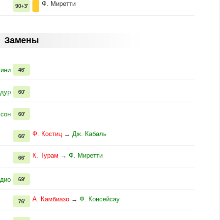
Ф. Миретти
90+3'
Замены
тини
46'
Ндур
60'
ссон
60'
Ф. Костиц
→
Дж. Кабаль
66'
К. Турам
→
Ф. Миретти
66'
адио
69'
А. Камбиазо
→
Ф. Консейсау
76'