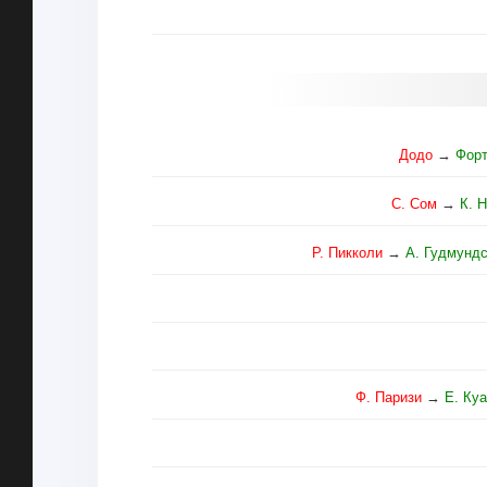
Додо
→
Фор
С. Сом
→
К. 
Р. Пикколи
→
А. Гудмунд
Ф. Паризи
→
Е. Ку