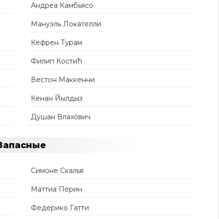
Андреа Камбьясо
Мануэль Локателли
Кефрен Турам
Филип Костић
Вестон Маккенни
Кенан Йылдыз
Душан Влахович
Запасные
Симоне Скалья
Маттиа Перин
Федерико Гатти