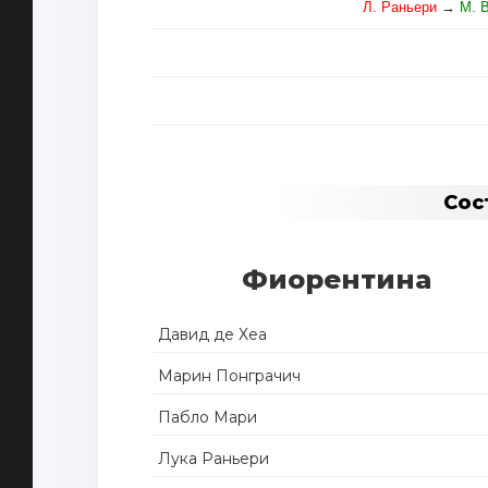
Л. Раньери
→
М. 
Сос
Фиорентина
Давид де Хеа
Марин Понграчич
Пабло Мари
Лука Раньери