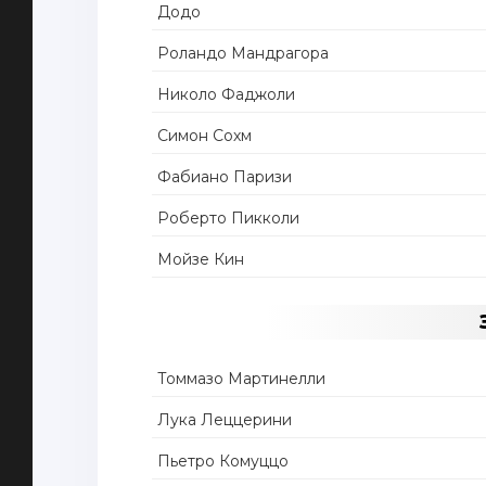
Додо
Роландо Мандрагора
Николо Фаджоли
Симон Сохм
Фабиано Паризи
Роберто Пикколи
Мойзе Кин
Томмазо Мартинелли
Лука Леццерини
Пьетро Комуццо