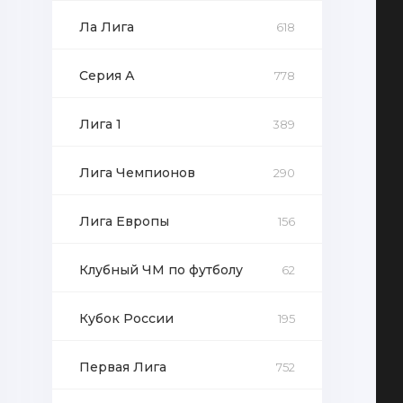
Ла Лига
618
Серия А
778
Лига 1
389
Лига Чемпионов
290
Лига Европы
156
Клубный ЧМ по футболу
62
Кубок России
195
Первая Лига
752