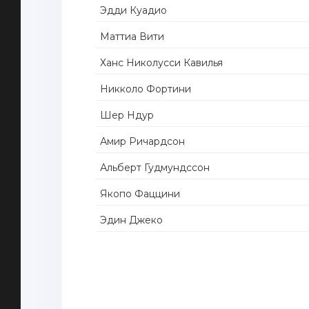
Эдди Куадио
Маттиа Вити
Ханс Николусси Кавилья
Никколо Фортини
Шер Ндур
Амир Ричардсон
Альберт Гудмундссон
Якопо Фаццини
Эдин Джеко