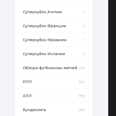
Суперкубок Англии
1
Суперкубок Франции
2
Суперкубок Германии
1
Суперкубок Испании
5
Обзоры футбольных матчей
233
РПЛ
920
АПЛ
996
Бундеслига
583