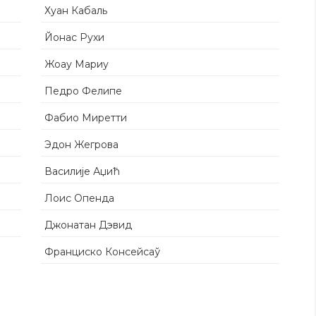
Хуан Кабаль
Йонас Рухи
Жоау Мариу
Педро Фелипе
Фабио Миретти
Эдон Жегрова
Василије Аџић
Лоис Опенда
Джонатан Дэвид
Франциско Консейсаў