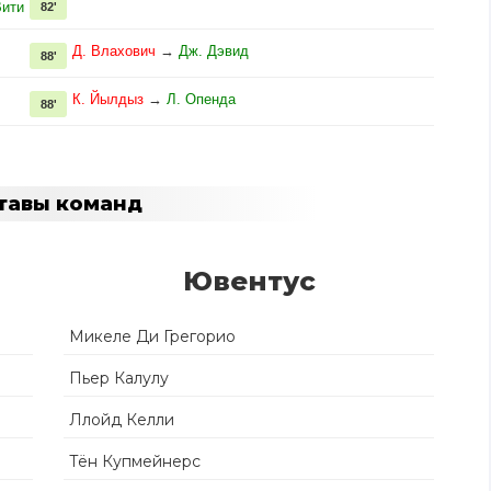
Вити
82'
Д. Влахович
→
Дж. Дэвид
88'
К. Йылдыз
→
Л. Опенда
88'
тавы команд
Ювентус
Микеле Ди Грегорио
Пьер Калулу
Ллойд Келли
Тён Купмейнерс