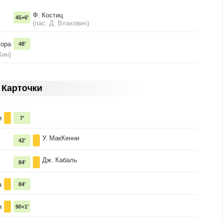
Ф. Костиц
45+6'
(пас: Д. Влахович)
гора
48'
Кин)
Карточки
и
7'
У. МакКенни
42'
Дж. Кабаль
84'
а
84'
и
90+1'