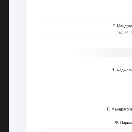
Р. Мандра
(пас: М. 
Н. Фаджол
Р. Мандрагор
Ф. Париз