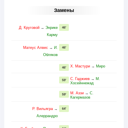
Замены
Д. Круговой
→
Энрике
46'
Карму
Матеус Алвес
→
И.
46'
Обляков
Х. Мастури
→
Миро
46'
С. Гаджиев
→
М.
59'
Хосейннежад
М. Аззи
→
С.
59'
Кагермазов
Р. Вильягра
→
64'
Алеррандро