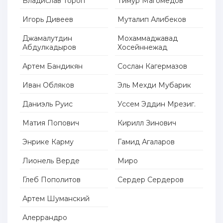
Владислав Тороп
Тимур Магомедов
Игорь Дивеев
Муталип Алибеков
Джамалутдин
Мохаммаджавад
Абдулкадыров
Хосейннежад
Артем Бандикян
Сослан Кагермазов
Иван Обляков
Эль Мехди Мубарик
Даниэль Руис
Уссем Эддин Мрезиг.
Матия Попович
Кирилл Зинович
Энрике Карму
Гамид Агаларов
Лионель Верде
Миро
Глеб Пополитов
Сердер Сердеров
Артем Шуманский
Алеррандро