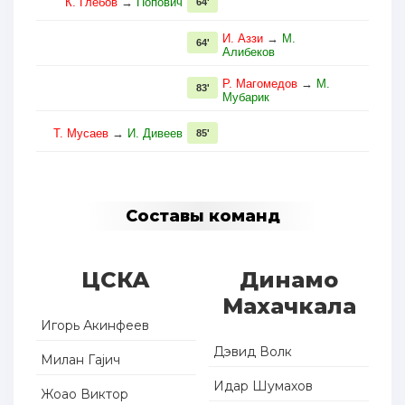
К. Глебов
→
Попович
64'
И. Аззи
→
М.
64'
Алибеков
Р. Магомедов
→
М.
83'
Мубарик
Т. Мусаев
→
И. Дивеев
85'
Составы команд
ЦСКА
Динамо
Махачкала
Игорь Акинфеев
Дэвид Волк
Милан Гајич
Идар Шумахов
Жоао Виктор