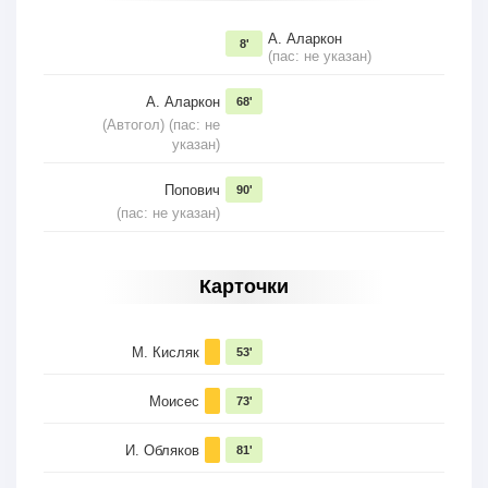
А. Аларкон
8'
(пас: не указан)
А. Аларкон
68'
(Автогол) (пас: не
указан)
Попович
90'
(пас: не указан)
Карточки
М. Кисляк
53'
Моисес
73'
И. Обляков
81'