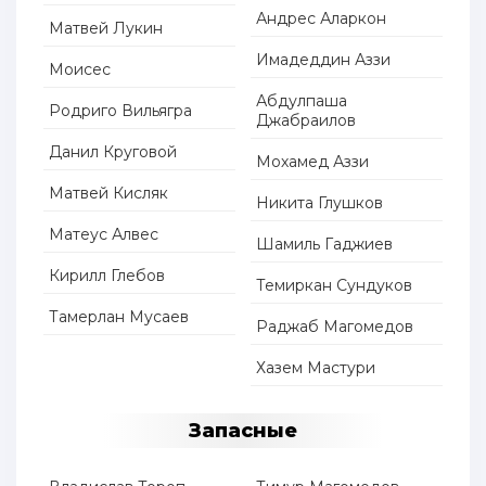
Андрес Аларкон
Матвей Лукин
Имадеддин Аззи
Моисес
Абдулпаша
Родриго Вильягра
Джабраилов
Данил Круговой
Мохамед Аззи
Матвей Кисляк
Никита Глушков
Матеус Алвес
Шамиль Гаджиев
Кирилл Глебов
Темиркан Сундуков
Тамерлан Мусаев
Раджаб Магомедов
Хазем Мастури
Запасные