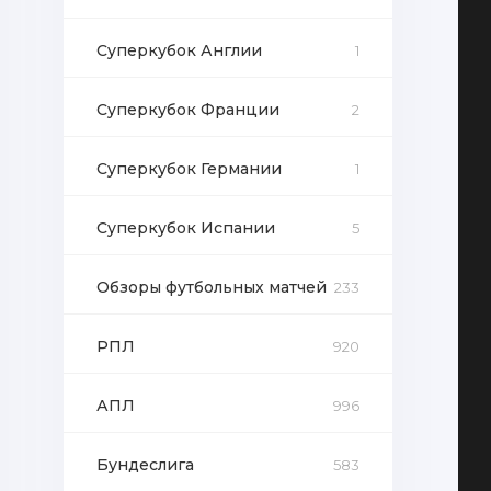
Суперкубок Англии
1
Суперкубок Франции
2
Суперкубок Германии
1
Суперкубок Испании
5
Обзоры футбольных матчей
233
РПЛ
920
АПЛ
996
Бундеслига
583