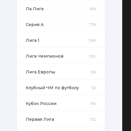
Ла Лига
618
Серия А
778
Лига 1
389
Лига Чемпионов
290
Лига Европы
156
Клубный ЧМ по футболу
62
Кубок России
195
Первая Лига
752