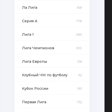
Ла Лига
618
Серия А
778
Лига 1
389
Лига Чемпионов
290
Лига Европы
156
Клубный ЧМ по футболу
62
Кубок России
195
Первая Лига
752