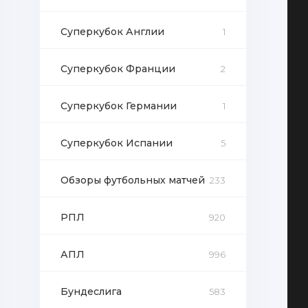
Суперкубок Англии
1
Суперкубок Франции
2
Суперкубок Германии
1
Суперкубок Испании
5
Обзоры футбольных матчей
233
РПЛ
920
АПЛ
996
Бундеслига
583