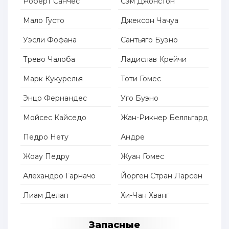
Роберт Санчес
Сэм Джонстон
Мало Густо
Джексон Чачуа
Уэсли Фофана
Сантьяго Буэно
Трево Чалоба
Ладислав Крейчи
Марк Кукурелья
Тоти Гомес
Энцо Фернандес
Уго Буэно
Мойсес Кайседо
Жан-Рикнер Белльгард
Педро Нету
Андре
Жоау Педру
Жуан Гомес
Алехандро Гарначо
Йорген Стран Ларсен
Лиам Делап
Хи-Чан Хванг
Запасные