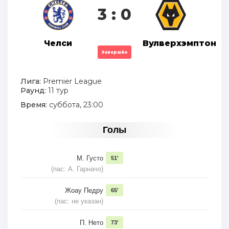
3 : 0
Челси
Вулверхэмптон
Завершён
Лига:
Premier League
Раунд:
11 тур
Время:
суббота, 23:00
Голы
М. Густо
51'
(пас: А. Гарначо)
Жоау Педру
65'
(пас: не указан)
П. Нето
73'