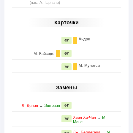
(пас: А. Гарначо)
Карточки
Андре
49'
М. Кайседо
60'
М. Мунетси
79'
Замены
Л. Делап
→
Эштеван
64'
Хван Хи-Чан
→
М.
70'
Мане
Дж. Беллегард
→
М.