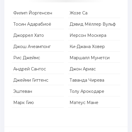
Филип Йоргенсен
Жозе Са
Тосин Адарабиоё
Дэвид Мёллер Вульф
Джоррел Хато
Иерсон Москера
Джош Ачеампонг
Ки-Джана Ховер
Рис Джеймс
Маршалл Мунетси
Андрей Сантос
Джон Ариас
Джейми Гиттенс
Таванда Чирева
Эштеван
Толу Арокодаре
Марк Гию
Матеус Мане