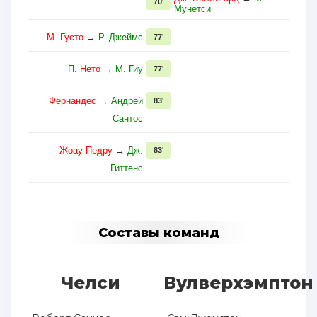
70'
Мунетси
М. Густо
→
Р. Джеймс
77'
П. Нето
→
М. Гиу
77'
Фернандес
→
Андрей
83'
Сантос
Жоау Педру
→
Дж.
83'
Гиттенс
Составы команд
Челси
Вулверхэмптон