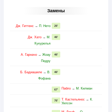
Замены
Дж. Гиттенс
→
П. Нето
26'
Дж. Хато
→
М.
46'
Кукурелья
А. Гарначо
→
Жоау
46'
Педру
Б. Бадиашиле
→
В.
46'
Фофана
Пабло
→
М. Килман
67'
Т. Кастельянос
→
К.
76'
Уилсон
М. Диуф
→
О.