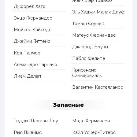
Жан-Клэр Тодибо
Джоррел Хато
Эль Хаджи Малик Диуф
Энцо Фернандес
Томаш Соучек
Мойсес Кайседо
Матеус Фернандес
Джейми Гиттенс
Джаррод Боуэн
Кол Палмер
Пабло Фелипе
Алехандро Гарначо
Крисенсио
Саммервилль
Лиам Делап
Валентин Кастелланос
Запасные
Тедди Шарман-Лоу
Мадс Хермансен
Рис Джеймс
Кайл Уокер-Питерс