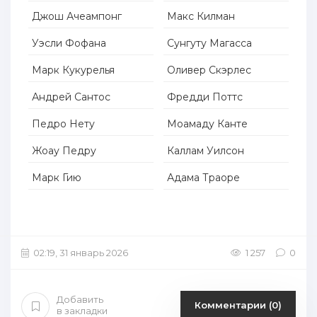
Джош Ачеампонг
Макс Килман
Уэсли Фофана
Сунгуту Магасса
Марк Кукурелья
Оливер Скэрлес
Андрей Сантос
Фредди Поттс
Педро Нету
Моамаду Канте
Жоау Педру
Каллам Уилсон
Марк Гию
Адама Траоре
02:19, 31 январь 2026
1 257
0
Добавить
Комментарии (0)
в закладки