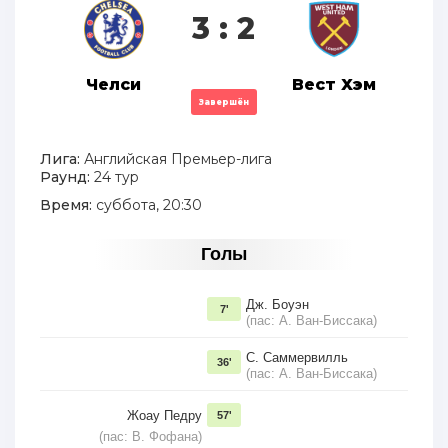
3 : 2
Челси
Вест Хэм
Завершён
Лига:
Английская Премьер-лига
Раунд:
24 тур
Время:
суббота, 20:30
Голы
Дж. Боуэн
7'
(пас: А. Ван-Биссака)
С. Саммервилль
36'
(пас: А. Ван-Биссака)
Жоау Педру
57'
(пас: В. Фофана)