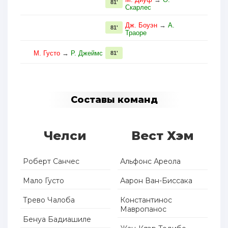
81'
Скарлес
Дж. Боуэн
→
А.
81'
Траоре
М. Густо
→
Р. Джеймс
81'
Составы команд
Челси
Вест Хэм
Роберт Санчес
Альфонс Ареола
Мало Густо
Аарон Ван-Биссака
Трево Чалоба
Константинос
Мавропанос
Бенуа Бадиашиле