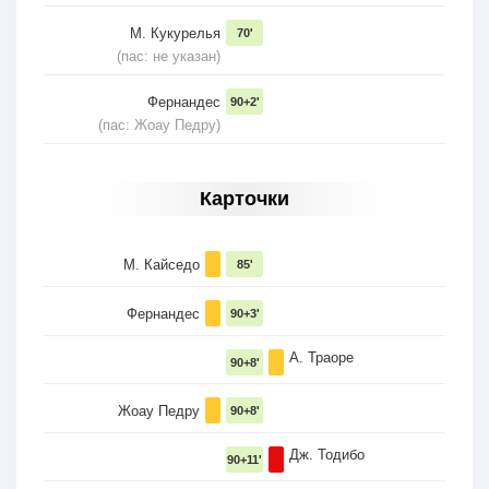
М. Кукурелья
70'
(пас: не указан)
Фернандес
90+2'
(пас: Жоау Педру)
Карточки
М. Кайседо
85'
Фернандес
90+3'
А. Траоре
90+8'
Жоау Педру
90+8'
Дж. Тодибо
90+11'