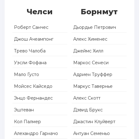
Челси
Борнмут
Роберт Санчес
Дьордье Петрович
Джош Ачеампонг
Алекс Хименес
Трево Чалоба
Джеймс Хилл
Уэсли Фофана
Маркос Сенеси
Мало Густо
Адриен Труффер
Мойсес Кайседо
Маркус Тавернье
Энцо Фернандес
Алекс Скотт
Эштеван
Дэвид Брукс
Кол Палмер
Джастин Клуйверт
Алехандро Гарначо
Антуан Семеньо