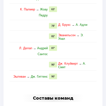
К. Палмер
→
Жоау
63'
Педру
Д. Брукс
→
А. Адли
78'
Эванильсон
→
Э.
82'
Унал
Л. Делап
→
Андрей
87'
Сантос
Дж. Клуйверт
→
А.
90'
Смит
Эштеван
→
Дж. Гиттенс
90'
Составы команд