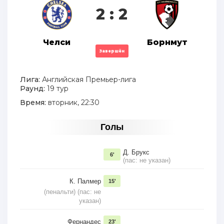
2 : 2
Челси
Борнмут
Завершён
Лига:
Английская Премьер-лига
Раунд:
19 тур
Время:
вторник, 22:30
Голы
Д. Брукс
6'
(пас: не указан)
К. Палмер
15'
(пенальти) (пас: не
указан)
Фернандес
23'