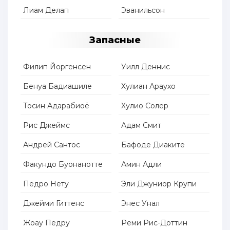
Лиам Делап
Эванильсон
Запасные
Филип Йоргенсен
Уилл Деннис
Бенуа Бадиашиле
Хулиан Араухо
Тосин Адарабиоё
Хулио Солер
Рис Джеймс
Адам Смит
Андрей Сантос
Бафоде Диаките
Факундо Буонанотте
Амин Адли
Педро Нету
Эли Джуниор Крупи
Джейми Гиттенс
Энес Унал
Жоау Педру
Реми Рис-Доттин