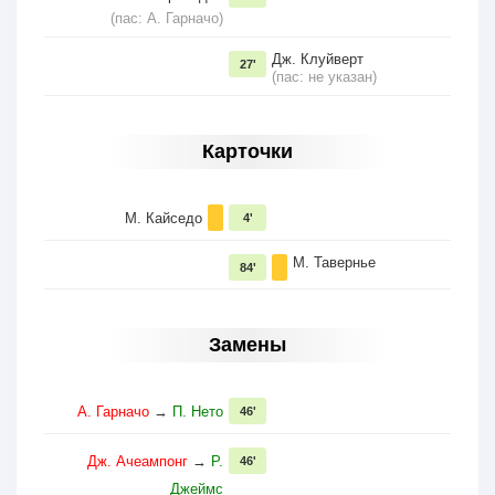
(пас: А. Гарначо)
Дж. Клуйверт
27'
(пас: не указан)
Карточки
М. Кайседо
4'
М. Тавернье
84'
Замены
А. Гарначо
→
П. Нето
46'
Дж. Ачеампонг
→
Р.
46'
Джеймс