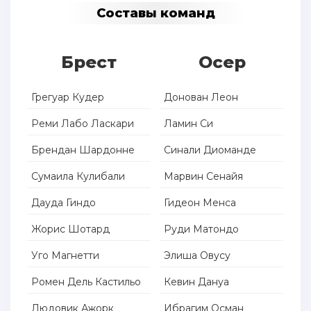
Составы команд
Брест
Осер
Грегуар Кудер
Донован Леон
Реми Лабо Ласкари
Ламин Си
Брендан Шардонне
Синали Диоманде
Сумаила Кулибали
Марвин Сенайя
Дауда Гиндо
Гидеон Менса
Жорис Шотард
Руди Матондо
Уго Магнетти
Элиша Овусу
Ромен Дель Кастильо
Кевин Дануа
Людовик Ажорк
Ибрагим Осман