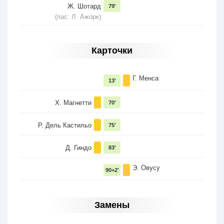
Ж. Шотард
79'
(пас: Л. Ажорк)
Карточки
Г. Менса
13'
Х. Магнетти
70'
Р. Дель Кастильо
75'
Д. Гиндо
83'
Э. Овусу
90+2'
Замены