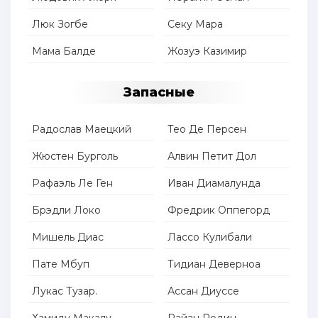
Люк Зогбе
Секу Мара
Мама Балде
Жозуэ Казимир
Запасные
Радослав Маецкий
Тео Де Персен
Жюстен Бурголь
Алвин Петит Дол
Рафаэль Ле Ген
Иван Диамалунда
Брэдли Локо
Фредрик Оппегорд
Мишель Диас
Лассо Кулибали
Пате Мбуп
Тидиан Деверноа
Лукас Тузар.
Ассан Диуссе