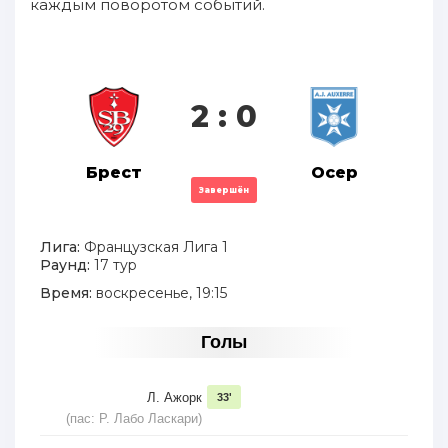
каждым поворотом событий.
2 : 0
Брест
Осер
Завершён
Лига:
Французская Лига 1
Раунд:
17 тур
Время:
воскресенье, 19:15
Голы
Л. Ажорк
33'
(пас: Р. Лабо Ласкари)