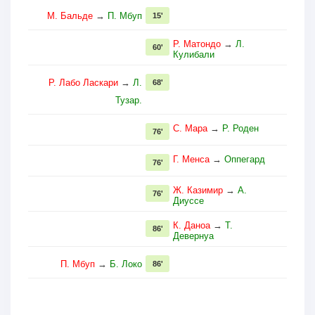
М. Бальде
→
П. Мбуп
15'
Р. Матондо
→
Л.
60'
Кулибали
Р. Лабо Ласкари
→
Л.
68'
Тузар.
С. Мара
→
Р. Роден
76'
Г. Менса
→
Оппегард
76'
Ж. Казимир
→
А.
76'
Диуссе
К. Даноа
→
Т.
86'
Девернуа
П. Мбуп
→
Б. Локо
86'