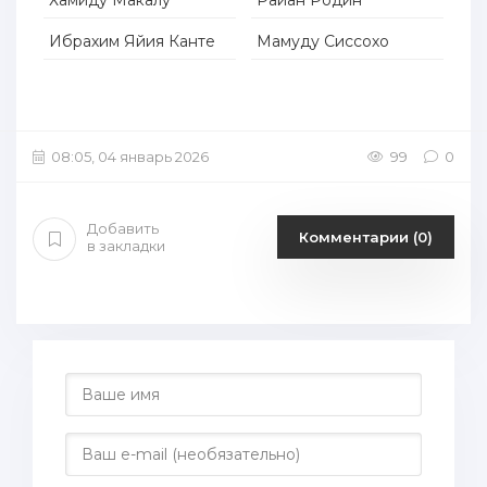
Хамиду Макалу
Райан Родин
Ибрахим Яйия Канте
Мамуду Сиссохо
08:05, 04 январь 2026
99
0
Добавить
Комментарии (0)
в закладки