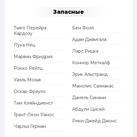
Запасные
Тьяго Перейра
Бен Фолл
Кардозу
Адам Джвигала
Лука Нец
Ларс Рицка
Марвин Фридрих
Коннор Меткалф
Рокко Рейтц
Эрик Альстранд
Уаэль Мохья
Манолис Салиакас
Оскар Фрауло
Данель Синани
Тим Кляйндиенст
Абдули Цисей
Грант-Леон Ранос
Рики-Джейд Джонс
Чарльз Герман