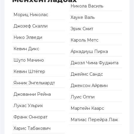
Никола Василь
Мориц Николас
Хауке Валь
Джозеф Скалли
Эрик Смит
Нико Элведи
Кароль Метс
Кевин Дикс
Аркадиуш Пирка
Шуто Мачино
Джоэл Чима Фуджита
Кевин Штёгер
Джеймс Сандс
Янник Энгельхардт
Джексон Айрвин
Джованни Рейна
Луис Оппи
Лукас Ульрих
Мартейн Каарс
Франк Оннорат
Матиас Перейра Лаж
Харис Табакович