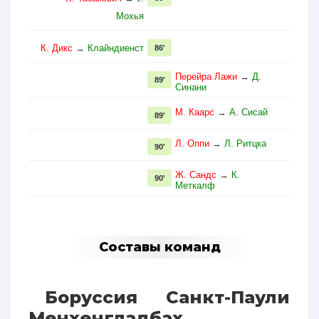
Мохья
К. Дикс
→
Клайндиенст
86'
Перейра Лажи
→
Д.
89'
Синани
М. Каарс
→
А. Сисай
89'
Л. Оппи
→
Л. Ритцка
90'
Ж. Сандс
→
К.
90'
Меткалф
Составы команд
Боруссия
Санкт-Паули
Менхенгладбах