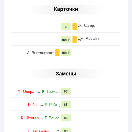
Карточки
Ж. Сандс
6'
Дж. Арвайн
90+4'
И. Энгельгардт
90+4'
Замены
Ф. Онoрат
→
К. Герман
68'
Рейна
→
Р. Рейтц
68'
К. Штогер
→
Г. Ранос
86'
Х. Табакович
→
У.
86'