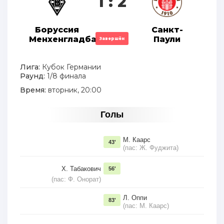
1 : 2
Боруссия
Санкт-
Менхенгладбах
Паули
Завершён
Лига:
Кубок Германии
Раунд:
1/8 финала
Время:
вторник, 20:00
Голы
М. Каарс
43'
(пас: Ж. Фуджита)
Х. Табакович
56'
(пас: Ф. Онoрат)
Л. Оппи
83'
(пас: М. Каарс)