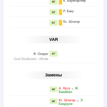
К. Баумгартнер
45'
Р. Баку
52'
Кс. Шлагер
61'
VAR
Ф. Онoрат
47'
Goal Disallowed - offside
Замены
А. Нуса
→
Ж.
66'
Бакайоко
Кс. Шлагер
→
Э.
66'
Бандзузи