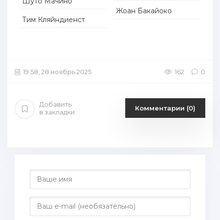
Шуто Мачино
Жоан Бакайоко
Тим Кляйндиенст
19:58, 28 ноябрь 2025
162
0
Добавить
Комментарии (0)
в закладки