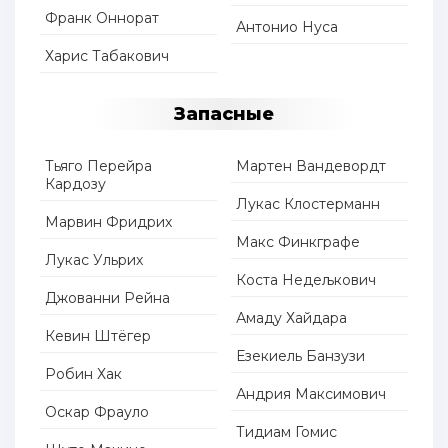
Франк Оннорат
Антонио Нуса
Харис Табакович
Запасные
Тьяго Перейра
Мартен Вандевордт
Кардозу
Лукас Клостерманн
Марвин Фридрих
Макс Финкграфе
Лукас Ульрих
Коста Недељкович
Джованни Рейна
Амаду Хайдара
Кевин Штёгер
Езекиель Банзузи
Робин Хак
Андрия Максимович
Оскар Фрауло
Тидиам Гомис