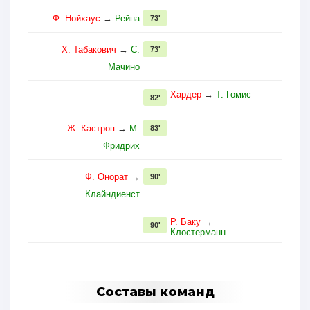
Ф. Нойхаус
→
Рейна
73'
Х. Табакович
→
С.
73'
Мачино
Хардер
→
Т. Гомис
82'
Ж. Кастроп
→
М.
83'
Фридрих
Ф. Онoрат
→
90'
Клайндиенст
Р. Баку
→
90'
Клостерманн
Составы команд