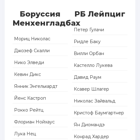
Боруссия
РБ Лейпциг
Менхенгладбах
Петер Гулачи
Мориц Николас
Ридле Баку
Джозеф Скалли
Вилли Орбан
Нико Элведи
Кастелло Лукева
Кевин Дикс
Давид Раум
Янник Энгельхардт
Ксавер Шлагер
Йенс Кастроп
Николас Зайвальд
Рокко Рейтц
Кристоф Баумгартнер
Флориан Нойхаус
Ян Диомандэ
Лука Нец
Конрад Хардер