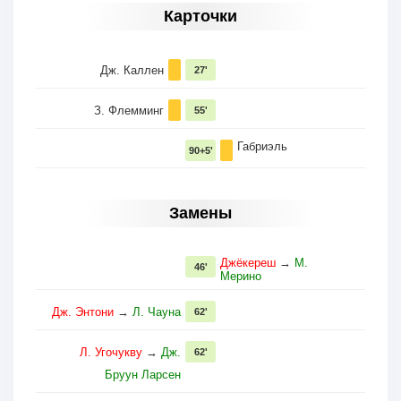
Карточки
Дж. Каллен
27'
З. Флемминг
55'
Габриэль
90+5'
Замены
Джёкереш
→
М.
46'
Мерино
Дж. Энтони
→
Л. Чауна
62'
Л. Угочукву
→
Дж.
62'
Бруун Ларсен