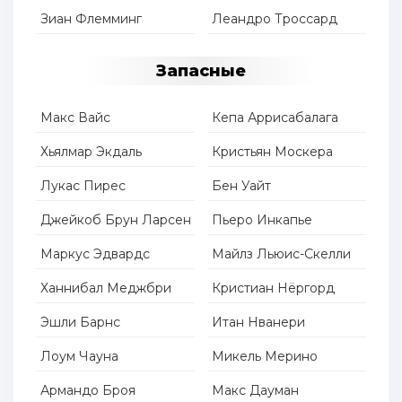
Зиан Флемминг
Леандро Троссард
Запасные
Макс Вайс
Кепа Аррисабалага
Хьялмар Экдаль
Кристьян Москера
Лукас Пирес
Бен Уайт
Джейкоб Брун Ларсен
Пьеро Инкапье
Маркус Эдвардс
Майлз Льюис-Скелли
Ханнибал Меджбри
Кристиан Нёргорд
Эшли Барнс
Итан Нванери
Лоум Чауна
Микель Мерино
Армандо Броя
Макс Дауман