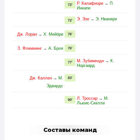
Р. Калафиори
→
П.
72'
Инкапи
Э. Эзе
→
Э. Нванери
72'
Дж. Лоран
→
Х. Мейбри
76'
З. Флемминг
→
А. Броя
76'
М. Зубименди
→
К.
77'
Норгаард
Дж. Каллен
→
М.
83'
Эдвардс
Л. Троссар
→
М.
90'
Льюис-Скелли
Составы команд