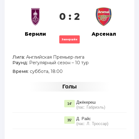
0 : 2
Бернли
Арсенал
Завершён
Лига:
Английская Премьер-лига
Раунд:
Регулярный сезон – 10 тур
Время:
суббота, 18:00
Голы
Джёкереш
14'
(пас: Габриэль)
Д. Райс
35'
(пас: Л. Троссар)