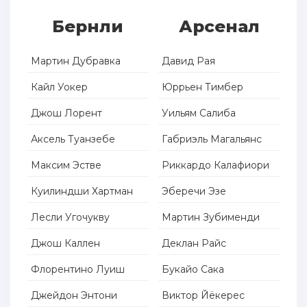
Бернли
Арсенал
Мартин Дубравка
Давид Рая
Кайл Уокер
Юррьен Тимбер
Джош Лорент
Уильям Салиба
Аксель Туанзебе
Габриэль Магальянс
Максим Эстве
Риккардо Калафиори
Куилиндши Хартман
Эберечи Эзе
Лесли Угочукву
Мартин Зубименди
Джош Каллен
Деклан Райс
Флорентино Луиш
Букайо Сака
Джейдон Энтони
Виктор Йёкерес