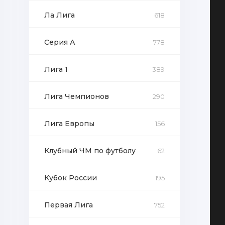
Ла Лига
618
Серия А
778
Лига 1
389
Лига Чемпионов
290
Лига Европы
156
Клубный ЧМ по футболу
62
Кубок России
195
Первая Лига
752