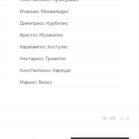
Иоаннис Михаилидис
Димитриос Курбелис
Христос Музакитис
Харалампос Костулас
Нектариос Триантис
Константинос Карецас
Мариос Вихос
479
0