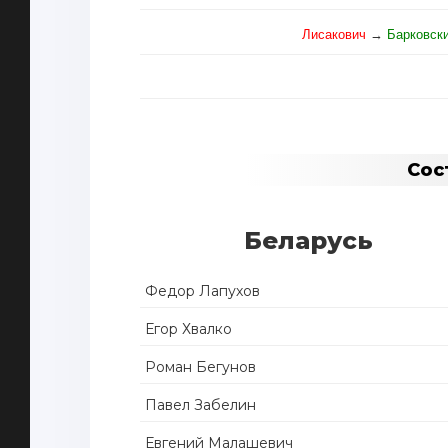
Лисакович
→
Барковски
Сос
Беларусь
Федор Лапухов
Егор Хвалко
Роман Бегунов
Павел Забелин
Евгений Малашевич