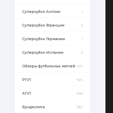
Суперкубок Англии
1
Суперкубок Франции
2
Суперкубок Германии
1
Суперкубок Испании
5
Обзоры футбольных матчей
233
РПЛ
920
АПЛ
996
Бундеслига
583