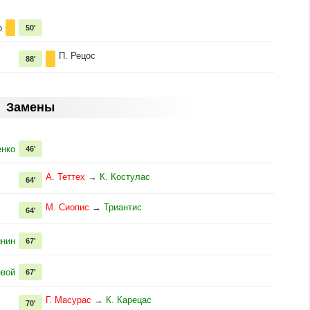
о
50'
П. Рецос
88'
Замены
енко
46'
А. Теттех
→
К. Костулас
64'
М. Сиопис
→
Триантис
64'
инин
67'
евой
67'
Г. Масурас
→
К. Карецас
70'