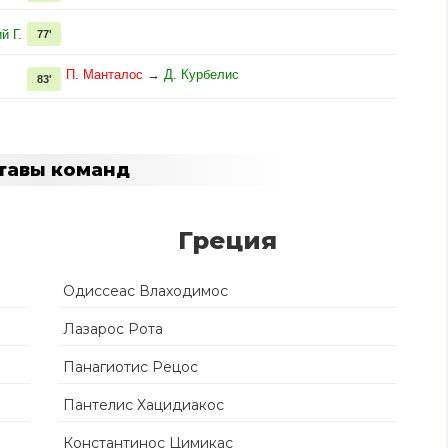
й Г.
77'
П. Манталос
→
Д. Курбелис
83'
тавы команд
Греция
Одиссеас Влаходимос
Лазарос Рота
Панагиотис Рецос
Пантелис Хацидиакос
Константинос Цимикас