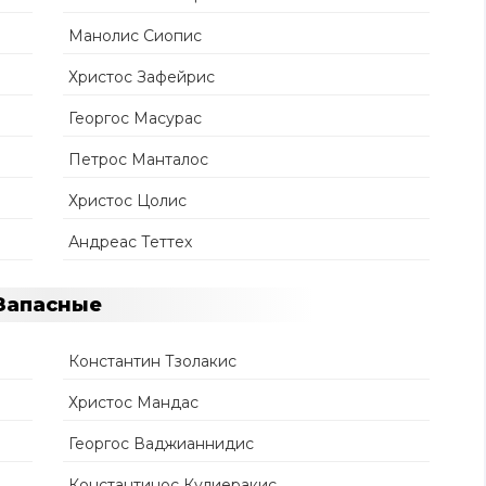
Манолис Сиопис
Христос Зафейрис
Георгос Масурас
Петрос Манталос
Христос Цолис
Андреас Теттех
Запасные
Константин Тзолакис
Христос Мандас
Георгос Ваджианнидис
Константинос Кулиеракис