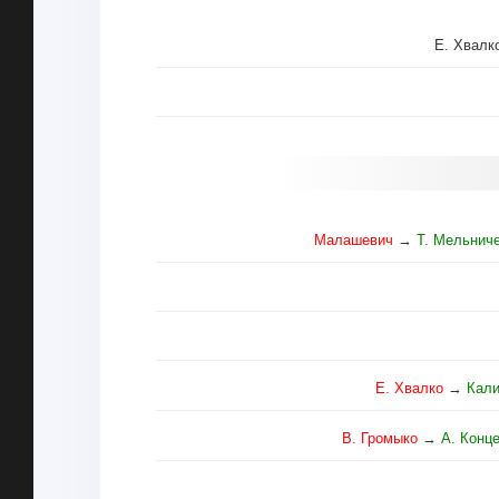
Е. Хвалк
Малашевич
→
Т. Мельнич
Е. Хвалко
→
Кал
В. Громыко
→
А. Конц