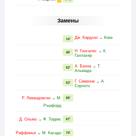
Замены
Дж. Кардозо
→
Коке
14'
Н. Гонсалес
→
К.
46'
Галлахер
А. Баэна
→
Т.
62'
Альмада
Г. Симеоне
→
А.
63'
Сорлотх
Р. Левандовски
→
М.
66'
Рэшфорд
Д. Ольмо
→
Ф. Торрес
67'
Раффинья
→
М. Касадо
74'