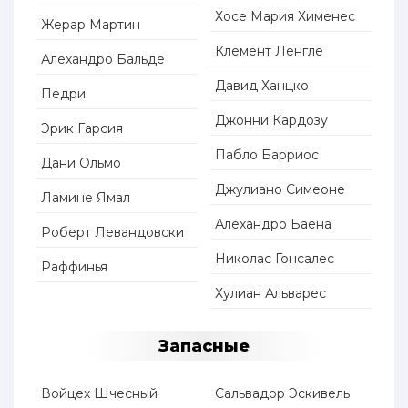
Хосе Мария Хименес
Жерар Мартин
Клемент Ленгле
Алехандро Бальде
Давид Ханцко
Педри
Джонни Кардозу
Эрик Гарсия
Пабло Барриос
Дани Ольмо
Джулиано Симеоне
Ламине Ямал
Алехандро Баена
Роберт Левандовски
Николас Гонсалес
Раффинья
Хулиан Альварес
Запасные
Войцех Шчесный
Сальвадор Эскивель