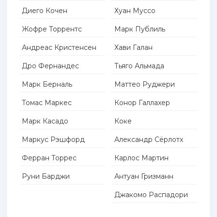
Диего Кочен
Хуан Муссо
Жофре Торрентс
Марк Публиль
Андреас Кристенсен
Хави Галан
Дро Фернандес
Тьяго Альмада
Марк Берналь
Маттео Руджери
Томас Маркес
Конор Галлахер
Марк Касадо
Коке
Маркус Рэшфорд
Александр Сёрлотх
Ферран Торрес
Карлос Мартин
Руни Барджи
Антуан Гризманн
Джакомо Распадори