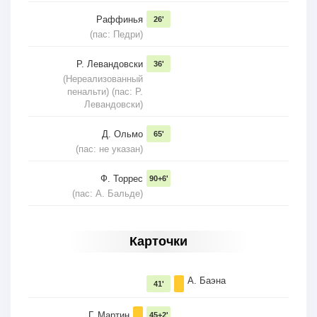
Раффинья
26'
(пас: Педри)
Р. Левандовски
36'
(Нереализованный
пенальти) (пас: Р.
Левандовски)
Д. Ольмо
65'
(пас: не указан)
Ф. Торрес
90+6'
(пас: А. Бальде)
Карточки
А. Баэна
41'
Г. Мартин
45+2'