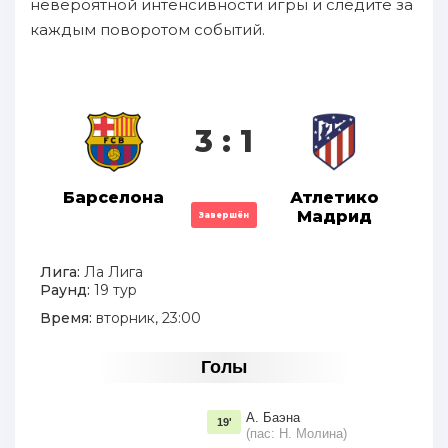
невероятной интенсивности игры и следите за
каждым поворотом событий.
3 : 1
Барселона
Атлетико
Мадрид
Завершён
Лига:
Ла Лига
Раунд:
19 тур
Время:
вторник, 23:00
Голы
А. Баэна
19'
(пас: Н. Молина)