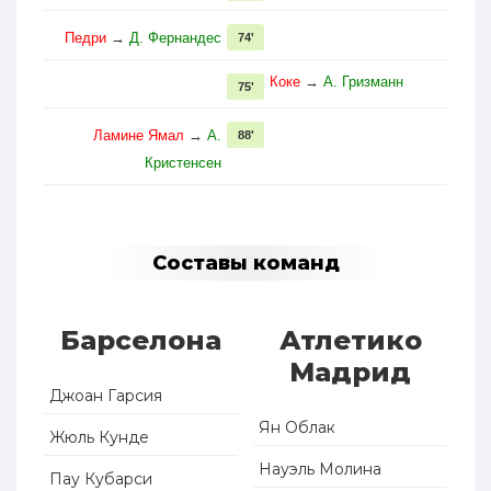
Педри
→
Д. Фернандес
74'
Коке
→
А. Гризманн
75'
Ламине Ямал
→
А.
88'
Кристенсен
Составы команд
Барселона
Атлетико
Мадрид
Джоан Гарсия
Ян Облак
Жюль Кунде
Науэль Молина
Пау Кубарси