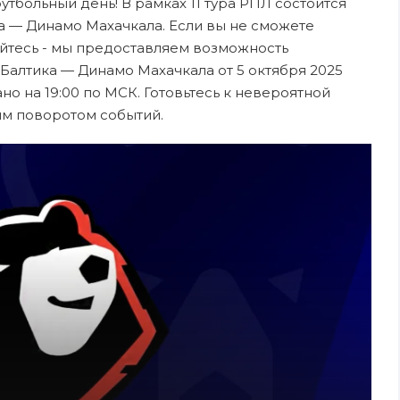
футбольный день! В рамках 11 тура РПЛ состоится
 — Динамо Махачкала. Если вы не сможете
ойтесь - мы предоставляем возможность
Балтика — Динамо Махачкала от 5 октября 2025
о на 19:00 по МСК. Готовьтесь к невероятной
ым поворотом событий.