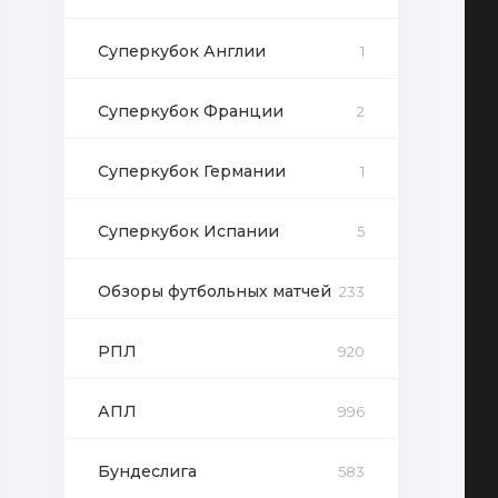
Суперкубок Англии
1
Суперкубок Франции
2
Суперкубок Германии
1
Суперкубок Испании
5
Обзоры футбольных матчей
233
РПЛ
920
АПЛ
996
Бундеслига
583