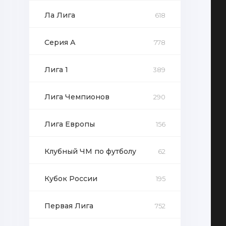
Ла Лига
618
Серия А
778
Лига 1
389
Лига Чемпионов
290
Лига Европы
156
Клубный ЧМ по футболу
62
Кубок России
195
Первая Лига
752