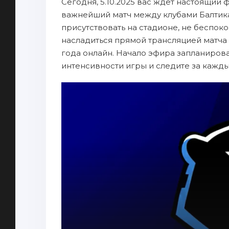
Сегодня, 5.10.2025 вас ждет настоящий 
важнейший матч между клубами Балтика
присутствовать на стадионе, не беспок
насладиться прямой трансляцией матча 
года онлайн. Начало эфира запланирован
интенсивности игры и следите за кажд