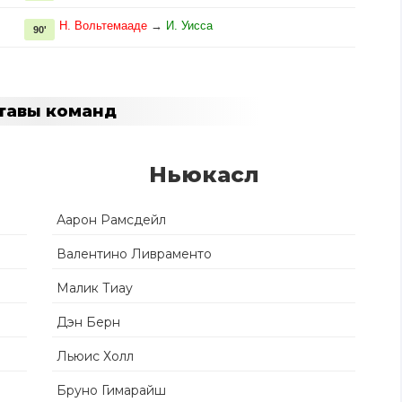
Н. Вольтемааде
→
И. Уисса
90'
тавы команд
Ньюкасл
Аарон Рамсдейл
Валентино Ливраменто
Малик Тиау
Дэн Берн
Льюис Холл
Бруно Гимарайш