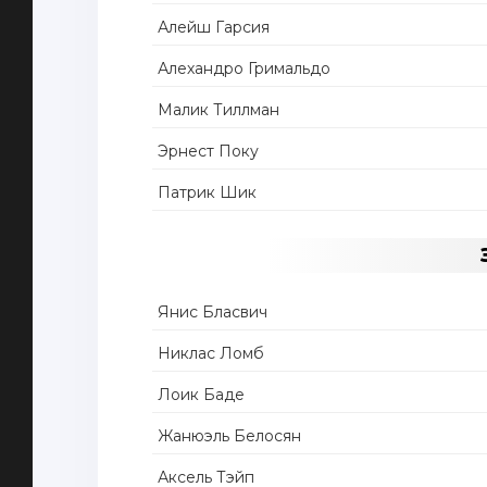
Алейш Гарсия
Алехандро Гримальдо
Малик Тиллман
Эрнест Поку
Патрик Шик
Янис Бласвич
Никлас Ломб
Лоик Баде
Жанюэль Белосян
Аксель Тэйп