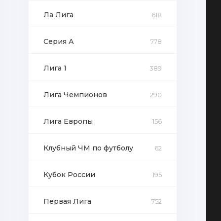
Ла Лига
618
Серия А
778
Лига 1
389
Лига Чемпионов
290
Лига Европы
156
Клубный ЧМ по футболу
62
Кубок России
195
Первая Лига
752