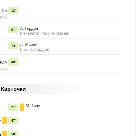
райш
13'
рих)
А. Гордон
51'
(пенальти) (пас: не указан)
Л. Майли
74'
(пас: А. Гордон)
льдо
88'
аза)
Карточки
М. Тиау
21'
у
47'
я
50'