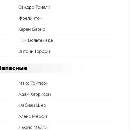
Сандро Тонали
Жоелинтон
Харви Барнс
Ник Вольтемаде
Энтони Гордон
Запасные
Макс Томпсон
Адам Харрисон
Фабиан Шер
Алекс Мёрфи
Льюис Майли