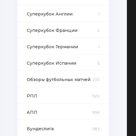
Суперкубок Англии
1
Суперкубок Франции
2
Суперкубок Германии
1
Суперкубок Испании
5
Обзоры футбольных матчей
233
РПЛ
920
АПЛ
996
Бундеслига
583