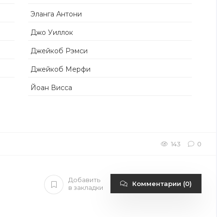
Эланга Антони
Джо Уиллок
Джейкоб Рэмси
Джейкоб Мерфи
Йоан Висса
143
0
Добавить
Комментарии (0)
в закладки