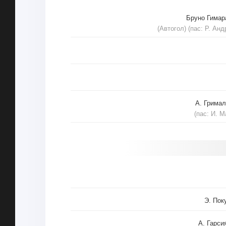
Бруно Гима
(Автогол) (пас: Р. Анд
А. Грима
(пас: И. М
Э. Пок
А. Гарси