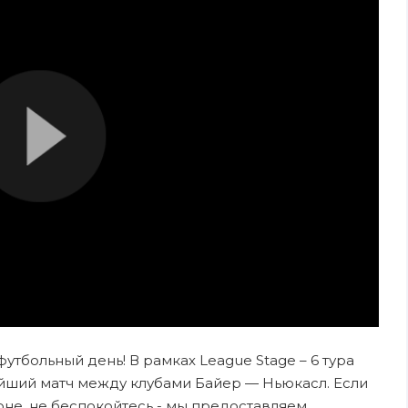
футбольный день! В рамках League Stage – 6 тура
йший матч между клубами Байер — Ньюкасл. Если
оне, не беспокойтесь - мы предоставляем