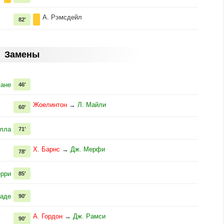
А. Рэмсдейл
82'
Замены
фане
46'
Жоелинтон
→
Л. Майли
60'
елла
71'
Х. Барнс
→
Дж. Мерфи
78'
ерри
85'
Баде
90'
А. Гордон
→
Дж. Рамси
90'