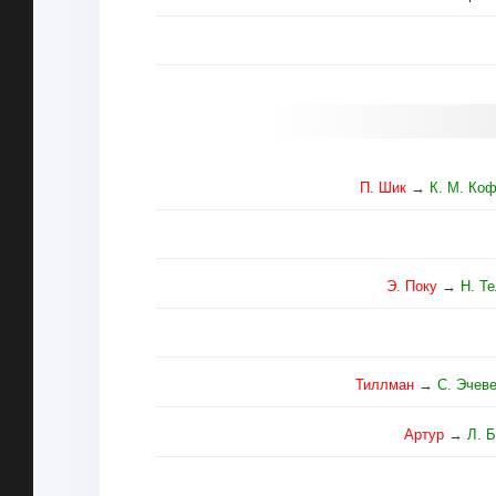
П. Шик
→
К. М. Ко
Э. Поку
→
Н. Т
Тиллман
→
С. Эчев
Артур
→
Л. 