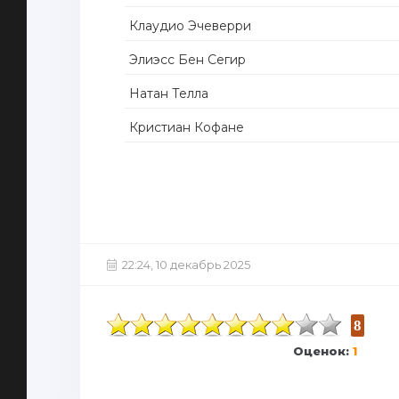
Клаудио Эчеверри
Элиэсс Бен Сегир
Натан Телла
Кристиан Кофане
22:24, 10 декабрь 2025
8
Оценок:
1