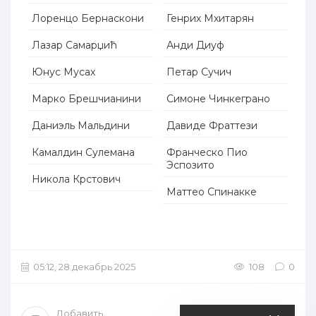
Лоренцо Бернаскони
Генрих Мхитарян
Лазар Самарџић
Анди Диуф
Юнус Мусах
Петар Сучич
Марко Брешчианини
Симоне Чинкеграно
Даниэль Мальдини
Давиде Фраттези
Камалдин Сулемана
Франческо Пио
Эспозито
Никола Крстович
Маттео Спинакке
05:12, 28 декабрь 2025
108
0
Добавить