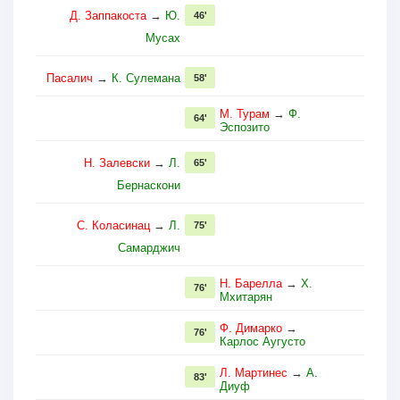
Д. Заппакоста
→
Ю.
46'
Мусах
Пасалич
→
К. Сулемана
58'
М. Турам
→
Ф.
64'
Эспозито
Н. Залевски
→
Л.
65'
Бернаскони
С. Коласинац
→
Л.
75'
Самарджич
Н. Барелла
→
Х.
76'
Мхитарян
Ф. Димарко
→
76'
Карлос Аугусто
Л. Мартинес
→
А.
83'
Диуф