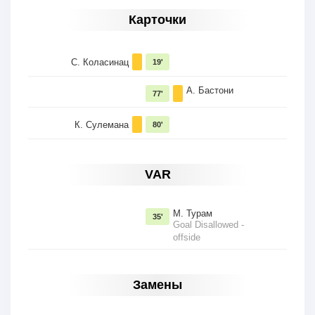
Карточки
С. Коласинац
19'
А. Бастони
77'
К. Сулемана
80'
VAR
М. Турам
35'
Goal Disallowed -
offside
Замены