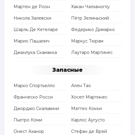
Мартен де Роон
Хакан Чалханоглу
Никола Залевски
Пётр Зелиньский
Шарль Де Кетеларе
Федерико Димарко
Марио Пашалич
Маркус Тюрам
Джанлука Скамакка
Лаутаро Мартинес
Запасные
Марко Спортьелло
Ален Тао
Франческо Росси
Хосеп Мартинес
Джорджо Скальвини
Маттео Кокки
Пьетро Коми
Карлос Аугусто
Онест Аханор
Стефан де Врей