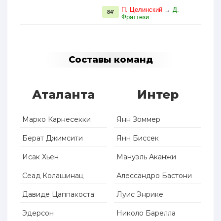
П. Целинский
→
Д.
84'
Фраттези
Составы команд
Аталанта
Интер
Марко Карнесекки
Янн Зоммер
Берат Джимсити
Янн Биссек
Исак Хьен
Мануэль Аканжи
Сеад Колашинац
Алессандро Бастони
Давиде Цаппакоста
Луис Энрике
Эдерсон
Николо Барелла