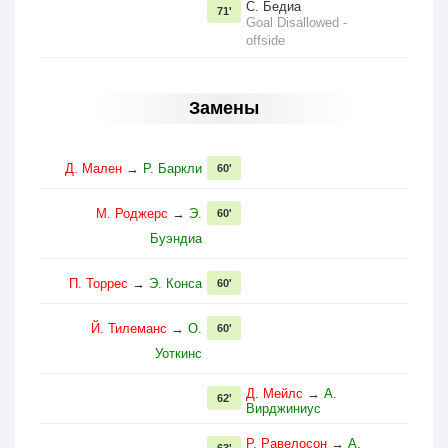
С. Бедиа
71'
Goal Disallowed -
offside
Замены
Д. Мален
→
Р. Баркли
60'
М. Роджерс
→
Э.
60'
Буэндиа
П. Торрес
→
Э. Конса
60'
Й. Тилеманс
→
О.
60'
Уоткинс
Д. Мейлс
→
А.
62'
Вирджиниус
Р. Равелосон
→
А.