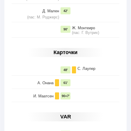
Д. Мален
42'
(пас: М. Роджерс)
Ж. Монтеиро
90'
(пас: Г. Вутрих)
Карточки
С. Лаупер
48'
А. Онана
61'
И. Маатсен
90+7'
VAR