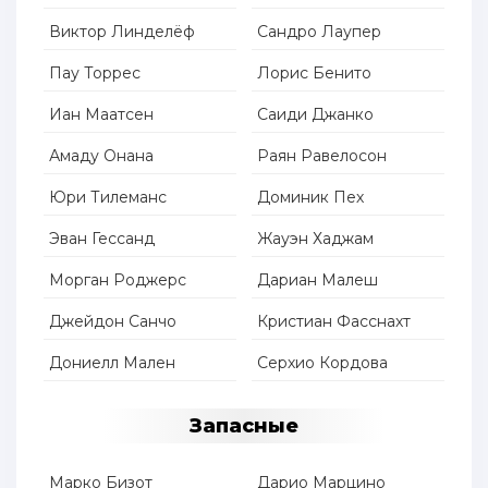
Виктор Линделёф
Сандро Лаупер
Пау Торрес
Лорис Бенито
Иан Маатсен
Саиди Джанко
Амаду Онана
Раян Равелосон
Юри Тилеманс
Доминик Пех
Эван Гессанд
Жауэн Хаджам
Морган Роджерс
Дариан Малеш
Джейдон Санчо
Кристиан Фасснахт
Дониелл Мален
Серхио Кордова
Запасные
Марко Бизот
Дарио Марцино