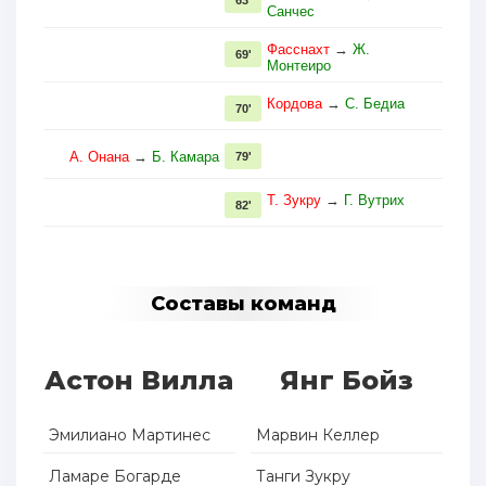
63'
Санчес
Фасснахт
→
Ж.
69'
Монтеиро
Кордова
→
С. Бедиа
70'
А. Онана
→
Б. Камара
79'
Т. Зукру
→
Г. Вутрих
82'
Составы команд
Астон Вилла
Янг Бойз
Эмилиано Мартинес
Марвин Келлер
Ламаре Богарде
Танги Зукру