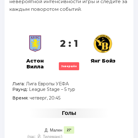
невероятной интенсивности игры и следите за
каждым поворотом событий.
2 : 1
Астон
Янг Бойз
Вилла
Завершён
Лига:
Лига Европы УЕФА
Раунд:
League Stage – 5 тур
Время:
четверг, 20:45
Голы
Д. Мален
27'
(пас: Й. Тилеманс)