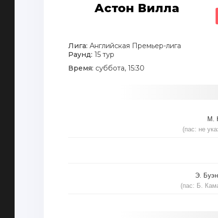
Астон Вилла
Лига:
Английская Премьер-лига
Раунд:
15 тур
Время:
суббота, 15:30
М. 
(пас: не ука
Э. Буэ
(пас: Б. Кам