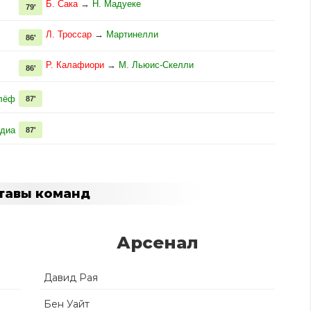
Б. Сака
→
Н. Мадуеке
79'
Л. Троссар
→
Мартинелли
86'
Р. Калафиори
→
М. Льюис-Скелли
86'
лёф
87'
ндиа
87'
тавы команд
Арсенал
Давид Рая
Бен Уайт