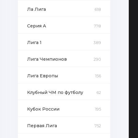
Ла Лига
618
Серия А
778
Лига 1
389
Лига Чемпионов
290
Лига Европы
156
Клубный ЧМ по футболу
62
Кубок России
195
Первая Лига
752