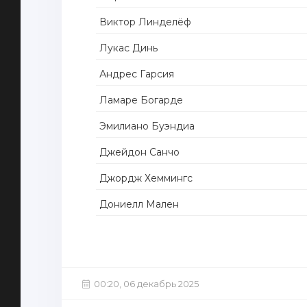
Виктор Линделёф
Лукас Динь
Андрес Гарсия
Ламаре Богарде
Эмилиано Буэндиа
Джейдон Санчо
Джордж Хеммингс
Дониелл Мален
00:20, 06 декабрь 2025