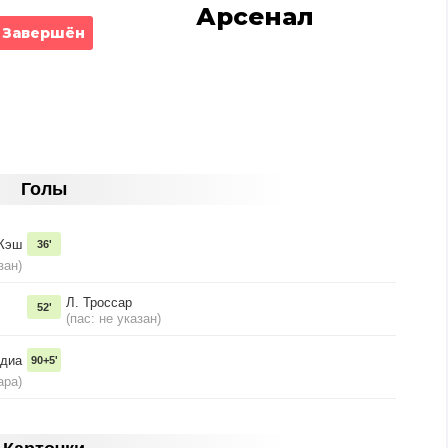
Арсенал
Завершён
Голы
Кэш
36'
зан)
Л. Троссар
52'
(пас: не указан)
ндиа
90+5'
ара)