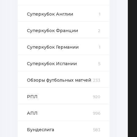
Суперкубок Англии
1
Суперкубок Франции
2
Суперкубок Германии
1
Суперкубок Испании
5
Обзоры футбольных матчей
233
РПЛ
920
АПЛ
996
Бундеслига
583