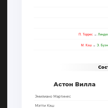
П. Торрес
→
Линде
М. Кэш
→
Э. Буэ
Сос
Астон Вилла
Эмилиано Мартинес
Мэтти Кэш