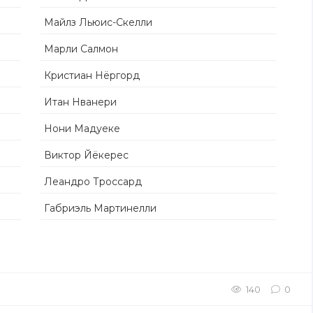
Майлз Льюис-Скелли
Марли Салмон
Кристиан Нёргорд
Итан Нванери
Нони Мадуеке
Виктор Йёкерес
Леандро Троссард
Габриэль Мартинелли
140
0