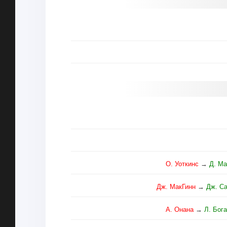
О. Уоткинс
→
Д. М
Дж. МакГинн
→
Дж. С
А. Онана
→
Л. Бог