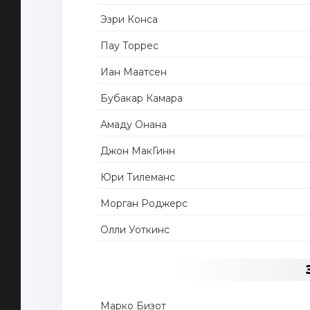
Эзри Конса
Пау Торрес
Иан Маатсен
Бубакар Камара
Амаду Онана
Джон МакГинн
Юри Тилеманс
Морган Роджерс
Олли Уоткинс
Марко Бизот