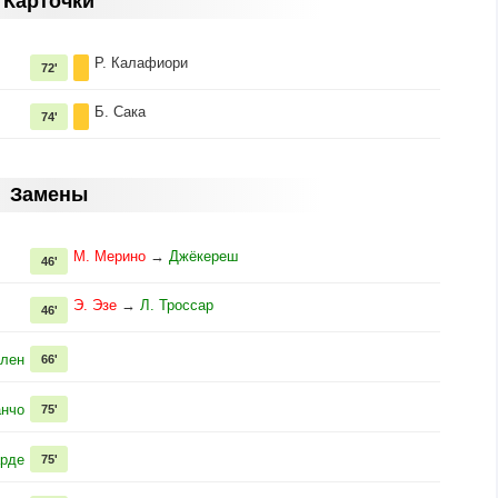
Карточки
Р. Калафиори
72'
Б. Сака
74'
Замены
М. Мерино
→
Джёкереш
46'
Э. Эзе
→
Л. Троссар
46'
ален
66'
анчо
75'
арде
75'