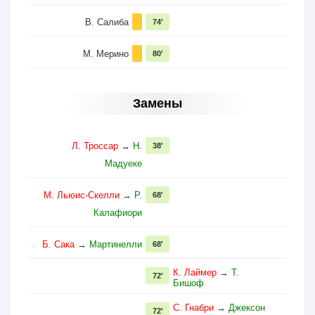
В. Салиба
74'
М. Мерино
80'
Замены
Л. Троссар
→
Н.
38'
Мадуеке
М. Льюис-Скелли
→
Р.
68'
Калафиори
Б. Сака
→
Мартинелли
68'
К. Лаймер
→
Т.
72'
Бишоф
С. Гнабри
→
Джексон
72'