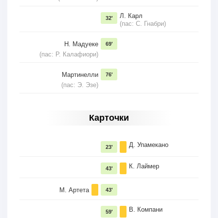
Л. Карл
32'
(пас: С. Гнабри)
Н. Мадуеке
69'
(пас: Р. Калафиори)
Мартинелли
76'
(пас: Э. Эзе)
Карточки
Д. Упамекано
23'
К. Лаймер
43'
М. Артета
43'
В. Компани
59'