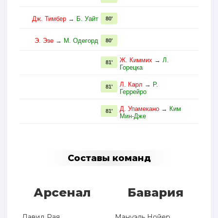
Дж. Тимбер
→
Б. Уайт
80'
Э. Эзе
→
М. Одегорд
80'
Ж. Киммих
→
Л.
81'
Горецка
Л. Карл
→
Р.
81'
Геррейро
Д. Упамекано
→
Ким
81'
Мин-Дже
Составы команд
Арсенал
Бавария
Давид Рая
Мануэль Нойер