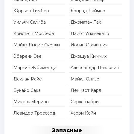
Юррьен Тимбер
Конрад Лаймер
Уильям Салиба
Джонатан Тах
Кристьян Москера
Дайот Упамекано
Майлз Льюис-Скелли
Йосип Станишич
Эберечи Эзе
Джошуа Киммих
Мартин Зубименди
Александар Павлович
Деклан Райс
Майкл Олизе
Букайо Сака
Леннарт Карл
Микель Мерино
Серж Гнабри
Леандро Троссард
Харри Кейн
Запасные