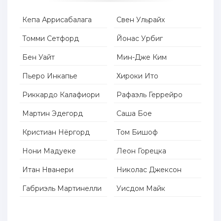
Кепа Аррисабалага
Свен Ульрайх
Томми Сетфорд
Йонас Урбиг
Бен Уайт
Мин-Дже Ким
Пьеро Инкапье
Хироки Ито
Риккардо Калафиори
Рафаэль Геррейро
Мартин Эдегорд
Саша Бое
Кристиан Нёргорд
Том Бишоф
Нони Мадуеке
Леон Горецка
Итан Нванери
Николас Джексон
Габриэль Мартинелли
Уисдом Майк