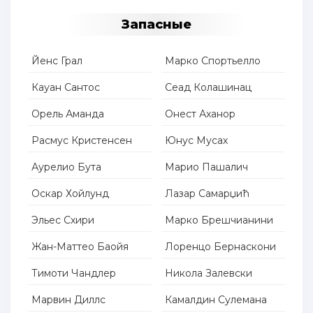
Запасные
Йенс Грал
Марко Спортьелло
Кауан Сантос
Сеад Колашинац
Орель Аманда
Онест Аханор
Расмус Кристенсен
Юнус Мусах
Аурелио Бута
Марио Пашалич
Оскар Хойлунд
Лазар Самарџић
Эльес Схири
Марко Брешчианини
Жан-Маттео Баойя
Лоренцо Бернаскони
Тимоти Чандлер
Никола Залевски
Марвин Диллс
Камалдин Сулемана