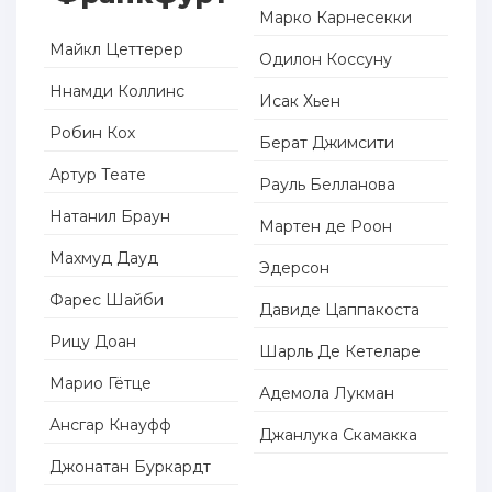
Марко Карнесекки
Майкл Цеттерер
Одилон Коссуну
Ннамди Коллинс
Исак Хьен
Робин Кох
Берат Джимсити
Артур Теате
Рауль Белланова
Натанил Браун
Мартен де Роон
Махмуд Дауд
Эдерсон
Фарес Шайби
Давиде Цаппакоста
Рицу Доан
Шарль Де Кетеларе
Марио Гётце
Адемола Лукман
Ансгар Кнауфф
Джанлука Скамакка
Джонатан Буркардт