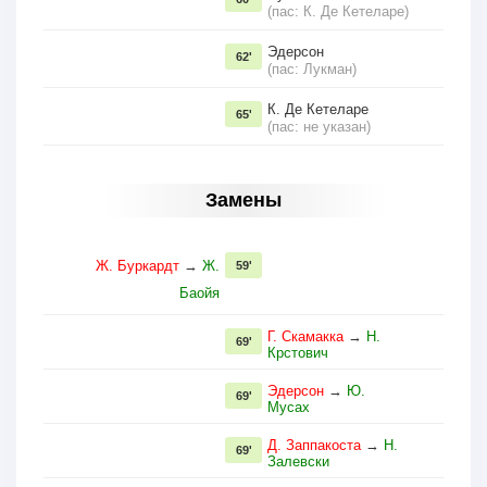
(пас: К. Де Кетеларе)
Эдерсон
62'
(пас: Лукман)
К. Де Кетеларе
65'
(пас: не указан)
Замены
Ж. Буркардт
→
Ж.
59'
Баойя
Г. Скамакка
→
Н.
69'
Крстович
Эдерсон
→
Ю.
69'
Мусах
Д. Заппакоста
→
Н.
69'
Залевски