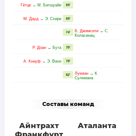
Гётце
→
М. Батшуайи
69'
М. Дауд
→
Э. Схири
69'
Б. Джимсити
→
С.
74'
Коласинац
Р. Доан
→
Бута
78'
А. Кнауф
→
Э. Вахи
78'
Лукман
→
К.
82'
Сулемана
Составы команд
Айнтрахт
Аталанта
Франкфурт